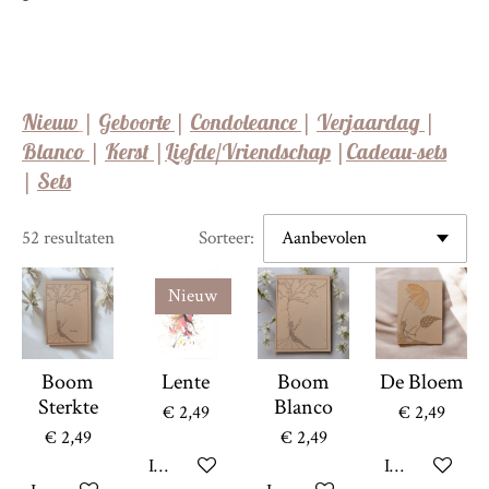
Nieuw
|
Geboorte
|
Condoleance
|
Verjaardag
|
Blanco
|
Kerst
|
Liefde/Vriendschap
|
Cadeau-sets
|
Sets
52 resultaten
Sorteer:
Nieuw
Boom
Lente
Boom
De Bloem
Sterkte
Blanco
€ 2,49
€ 2,49
€ 2,49
€ 2,49
In winkelwagen
In winkelwag