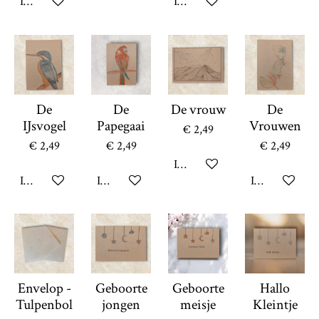
In winkelwagen
In winkelwagen
De
De
De vrouw
De
IJsvogel
Papegaai
Vrouwen
€ 2,49
€ 2,49
€ 2,49
€ 2,49
In winkelwagen
In winkelwagen
In winkelwagen
In winkelwag
Envelop -
Geboorte
Geboorte
Hallo
Tulpenbol
jongen
meisje
Kleintje