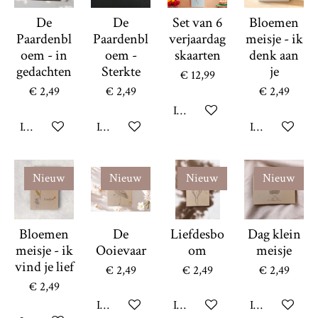
De
De
Set van 6
Bloemen
Paardenbl
Paardenbl
verjaardag
meisje - ik
oem - in
oem -
skaarten
denk aan
gedachten
Sterkte
je
€ 12,99
€ 2,49
€ 2,49
€ 2,49
In winkelwagen
In winkelwagen
In winkelwagen
In winkelwag
Nieuw
Nieuw
Nieuw
Nieuw
Bloemen
De
Liefdesbo
Dag klein
meisje - ik
Ooievaar
om
meisje
vind je lief
€ 2,49
€ 2,49
€ 2,49
€ 2,49
In winkelwagen
In winkelwagen
In winkelwag