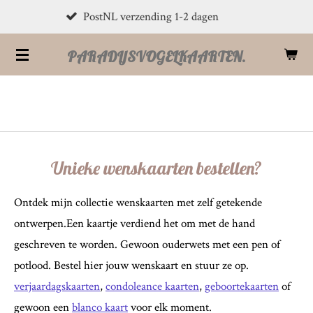
Veilig betalen iDeal, PayPal, Visa
Ga
direct
PARADIJSVOGELKAARTEN.
naar
de
hoofdinhoud
Unieke wenskaarten bestellen?
Ontdek mijn collectie wenskaarten met zelf getekende
ontwerpen.Een kaartje verdiend het om met de hand
geschreven te worden. Gewoon ouderwets met een pen of
potlood. Bestel hier jouw wenskaart en stuur ze op.
verjaardagskaarten
,
condoleance kaarten
,
geboortekaarten
of
gewoon een
blanco kaart
voor elk moment.