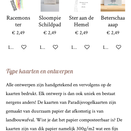
Racemons
Sloompie
Ster aan de
Beterschaa
ter
Schildpad
Hemel
aaap
€ 2,49
€ 2,49
€ 2,49
€ 2,49
In winkelwagen
In winkelwagen
In winkelwagen
In winkelwag
Type kaarten en ontwerpen
Alle ontwerpen zijn handgetekend en vervolgens op de
kaarten bedrukt. Elk ontwerp is dan ook uniek en bestaat
nergens anders! De kaarten van Paradijsvogelkaarten zijn
gemaakt van duurzaam papier dat afkomstig is van
landbouwafval. Wist je dat het papier composteerbaar is? De
kaarten zijn van dik papier namelijk 300g/m2 wat een fijn