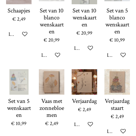
Schaapjes
Set van 10
Set van 10
Set van 5
blanco
wenskaart
blanco
€ 2,49
wenskaart
en
wenskaart
en
en
€ 20,99
In winkelwagen
€ 20,99
€ 10,99
In winkelwagen
In winkelwagen
In winkelwag
Set van 5
Vaas met
Verjaardag
Verjaardag
wenskaart
zonnebloe
staart
€ 2,49
en
men
€ 2,49
€ 10,99
€ 2,49
In winkelwagen
In winkelwag