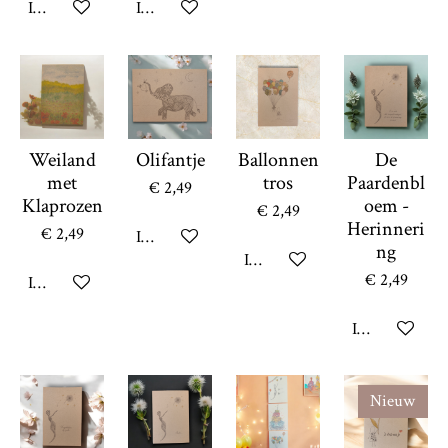
In winkelwagen
In winkelwagen
Weiland
Olifantje
Ballonnen
De
met
tros
Paardenbl
€ 2,49
Klaprozen
oem -
€ 2,49
Herinneri
€ 2,49
In winkelwagen
ng
In winkelwagen
€ 2,49
In winkelwagen
In winkelwag
Nieuw