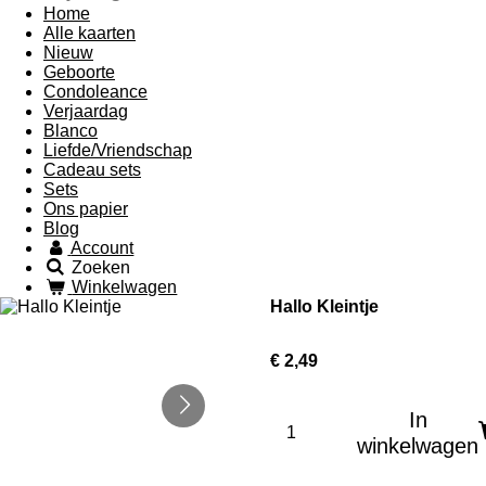
Home
Alle kaarten
Nieuw
Geboorte
Condoleance
Verjaardag
Blanco
Liefde/Vriendschap
Cadeau sets
Sets
Ons papier
Blog
Account
Zoeken
Winkelwagen
Hallo Kleintje
€ 2,49
In
winkelwagen