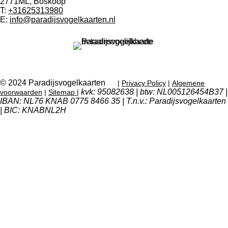
2771ML, Boskoop
T:
+31625313980
E:
info@paradijsvogelkaarten.nl
© 2024 Paradijsvogelkaarten
|
Privacy Policy
|
Algemene
kvk: 95082638 | btw: NL005126454B37 |
voorwaarden
|
Sitemap
|
IBAN: NL76 KNAB 0775 8466 35 | T.n.v.: Paradijsvogelkaarten
| BIC: KNABNL2H