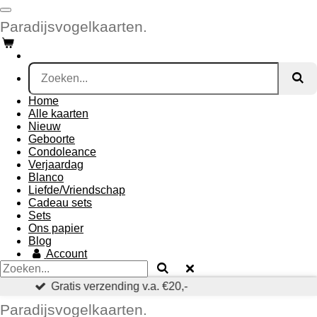
Ga
Paradijsvogelkaarten.
direct
naar
de
hoofdinhoud
Home
Alle kaarten
Nieuw
Geboorte
Condoleance
Verjaardag
Blanco
Liefde/Vriendschap
Cadeau sets
Sets
Ons papier
Blog
Account
PostNL verzending 1-2 dagen
Paradijsvogelkaarten.