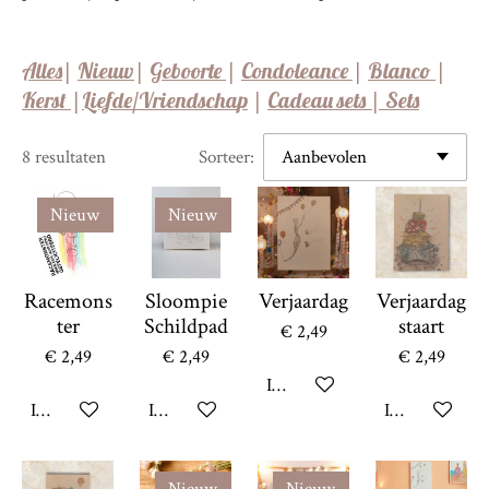
Alles
|
Nieuw
|
Geboorte
|
Condoleance
|
Blanco
|
Kerst
|
Liefde/Vriendscha
p
|
Cadeau sets |
Set
s
8 resultaten
Sorteer:
Nieuw
Nieuw
Racemons
Sloompie
Verjaardag
Verjaardag
ter
Schildpad
staart
€ 2,49
€ 2,49
€ 2,49
€ 2,49
In winkelwagen
In winkelwagen
In winkelwagen
In winkelwag