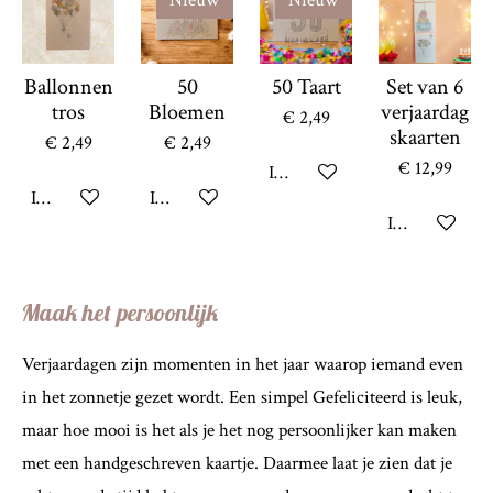
Nieuw
Nieuw
Ballonnen
50
50 Taart
Set van 6
tros
Bloemen
verjaardag
€ 2,49
skaarten
€ 2,49
€ 2,49
€ 12,99
In winkelwagen
In winkelwagen
In winkelwagen
In winkelwag
Maak het persoonlijk
Verjaardagen zijn momenten in het jaar waarop iemand even
in het zonnetje gezet wordt. Een simpel Gefeliciteerd is leuk,
maar hoe mooi is het als je het nog persoonlijker kan maken
met een handgeschreven kaartje. Daarmee laat je zien dat je