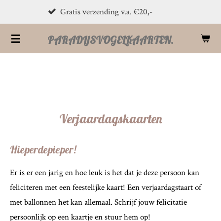
PostNL verzending 1-2 dagen
Ga
direct
PARADIJSVOGELKAARTEN.
naar
de
hoofdinhoud
Verjaardagskaarten
Hieperdepieper!
Er is er een jarig en hoe leuk is het dat je deze persoon kan
feliciteren met een feestelijke kaart! Een verjaardagstaart of
met ballonnen het kan allemaal. Schrijf jouw felicitatie
persoonlijk op een kaartje en stuur hem op!