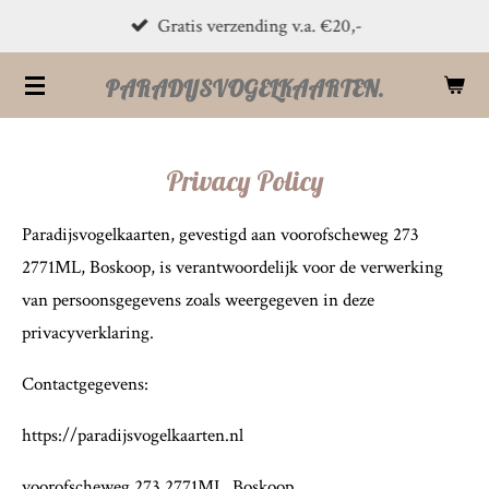
Gratis verzending v.a. €20,-
Ga
direct
PARADIJSVOGELKAARTEN.
naar
de
hoofdinhoud
Privacy Policy
Paradijsvogelkaarten, gevestigd aan voorofscheweg 273
2771ML, Boskoop, is verantwoordelijk voor de verwerking
van persoonsgegevens zoals weergegeven in deze
privacyverklaring.
Contactgegevens:
https://paradijsvogelkaarten.nl
voorofscheweg 273 2771ML, Boskoop