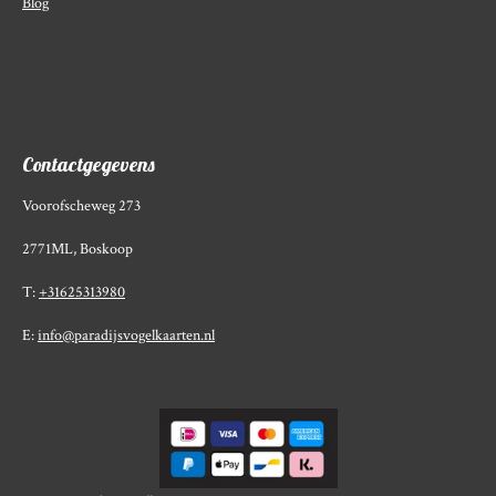
Blog
Contactgegevens
Voorofscheweg 273
2771ML, Boskoop
T:
+31625313980
E:
info@paradijsvogelkaarten.nl