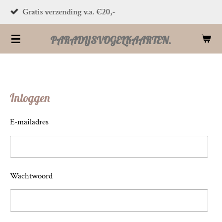
PostNL verzending 1-2 dagen
Ga
direct
PARADIJSVOGELKAARTEN.
naar
de
hoofdinhoud
Inloggen
E-mailadres
Wachtwoord