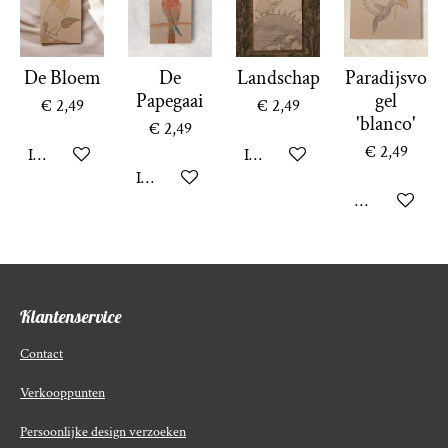
De Bloem
De
Landschap
Paradijsvo
Papegaai
gel
€ 2,49
€ 2,49
'blanco'
€ 2,49
€ 2,49
In winkelwagen
In winkelwagen
In winkelwagen
Bekijk details
Klantenservice
Contact
Verkooppunten
Persoonlijke design verzoeken