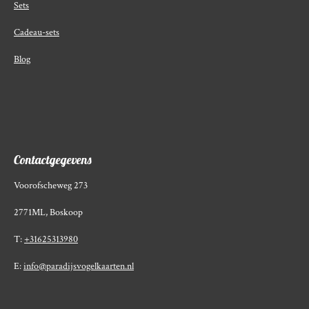
Sets
Cadeau-sets
Blog
Contactgegevens
Voorofscheweg 273
2771ML, Boskoop
T:
+31625313980
E:
info@paradijsvogelkaarten.nl