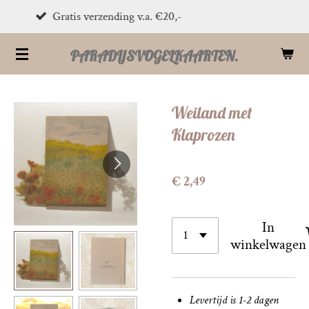
PostNL verzending 1-2 dagen
Ga
direct
PARADIJSVOGELKAARTEN.
naar
de
hoofdinhoud
Weiland met
Klaprozen
€ 2,49
In
winkelwagen
Levertijd is 1-2 dagen