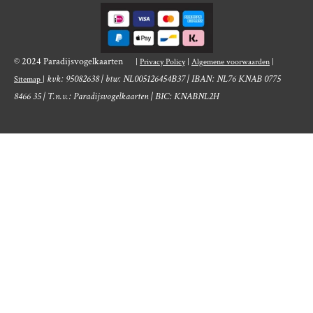
© 2024 Paradijsvogelkaarten
|
Privacy Policy
|
Algemene voorwaarden
|
kvk: 95082638 | btw: NL005126454B37 | IBAN: NL76 KNAB 0775
Sitemap
|
8466 35 | T.n.v.: Paradijsvogelkaarten | BIC: KNABNL2H