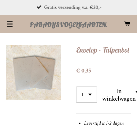
Gratis verzending v.a. €20,-
Ga
direct
PARADIJSVOGELKAARTEN.
naar
de
hoofdinhoud
Envelop - Tulpenbol
€ 0,35
In
winkelwagen
Levertijd is 1-2 dagen