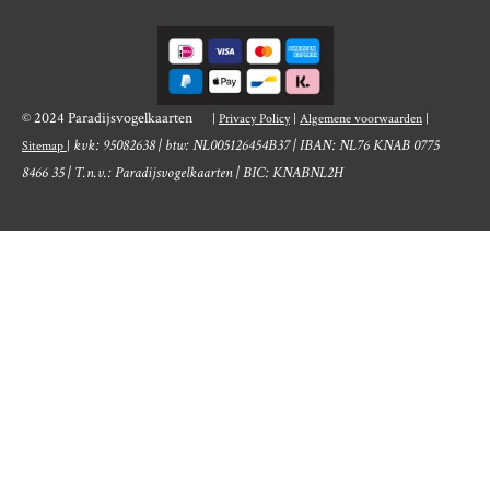
© 2024 Paradijsvogelkaarten
|
Privacy Policy
|
Algemene voorwaarden
|
kvk: 95082638 | btw: NL005126454B37 | IBAN: NL76 KNAB 0775
Sitemap
|
8466 35 | T.n.v.: Paradijsvogelkaarten | BIC: KNABNL2H