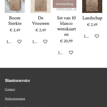
verzending
Boom
De
Set van 10
Landschap
Sterkte
Vrouwen
blanco
€ 2,49
wenskaart
€ 2,49
€ 2,49
en
In winkelwag
€ 20,99
In winkelwagen
In winkelwagen
In winkelwagen
Klantenservice
Contact
Verkooppunten