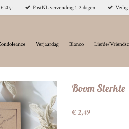
. €20,-
PostNL verzending 1-2 dagen
Veilig
Condoleance
Verjaardag
Blanco
Liefde/Vriends
Boom Sterkte
€ 2,49