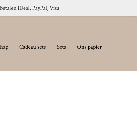
 betalen iDeal, PayPal, Visa
chap
Cadeau sets
Sets
Ons papier