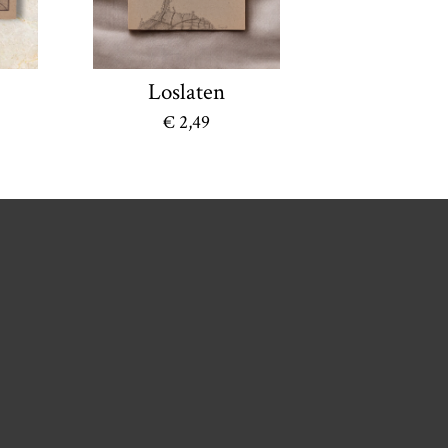
Loslaten
€ 2,49