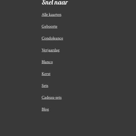
Snel naar
Alle kaarten
Geboorte
Condoleance
Verjaardag
Blanco
Kerst
Sets
Cadeau-sets
Blog