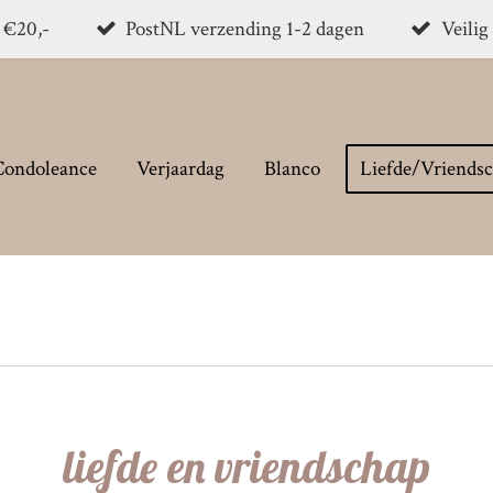
. €20,-
PostNL verzending 1-2 dagen
Veilig
Condoleance
Verjaardag
Blanco
Liefde/Vriends
liefde en vriendschap