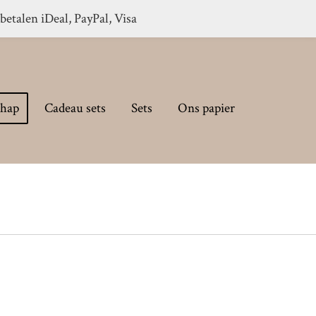
 betalen iDeal, PayPal, Visa
chap
Cadeau sets
Sets
Ons papier