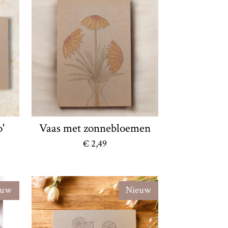
o'
Vaas met zonnebloemen
€ 2,49
euw
Nieuw