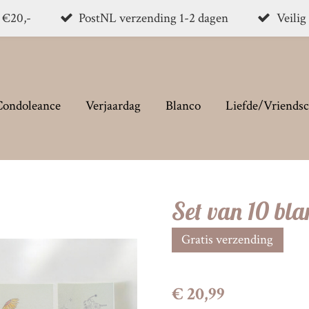
. €20,-
PostNL verzending 1-2 dagen
Veilig
Condoleance
Verjaardag
Blanco
Liefde/Vriends
Set van 10 bl
Gratis verzending
€ 20,99