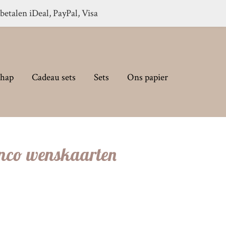
 betalen iDeal, PayPal, Visa
chap
Cadeau sets
Sets
Ons papier
anco wenskaarten